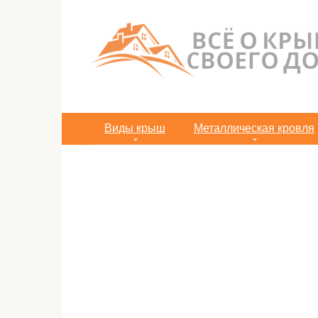
Перейти
к
контенту
Виды крыш
Металлическая кровля