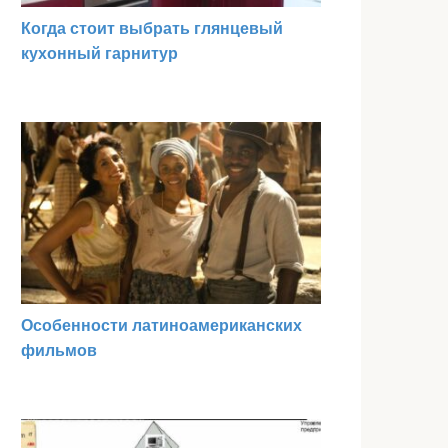
Когда стоит выбрать глянцевый
кухонный гарнитур
Особенности латиноамериканских
фильмов