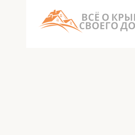
Перейти
к
контенту