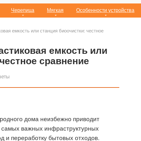
Черепица
Мягкая
Особенности устройства
овая емкость или станция биоочистки: честное
астиковая емкость или
 честное сравнение
веты
ородного дома неизбежно приводит
з самых важных инфраструктурных
од и переработку бытовых отходов.