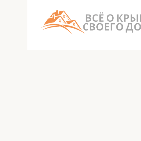
Перейти
к
контенту