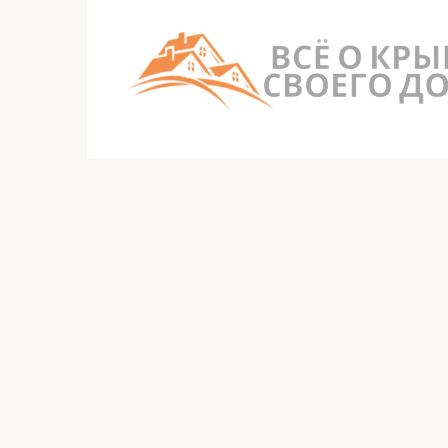
Перейти
к
контенту