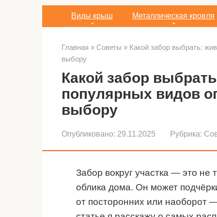
Виды крыш
Металлическая кровля
Главная
»
Советы
»
Какой забор выбрать: жив
выбору
Какой забор выбрать
популярных видов о
выбору
Опубликовано:
29.11.2025
Рубрика:
Со
Забор вокруг участка — это не 
облика дома. Он может подчёрки
от посторонних или наоборот —
статье я расскажу о самых рас