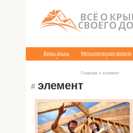
Перейти
к
контенту
Виды крыш
Металлическая кровля
Главная
»
элемент
элемент