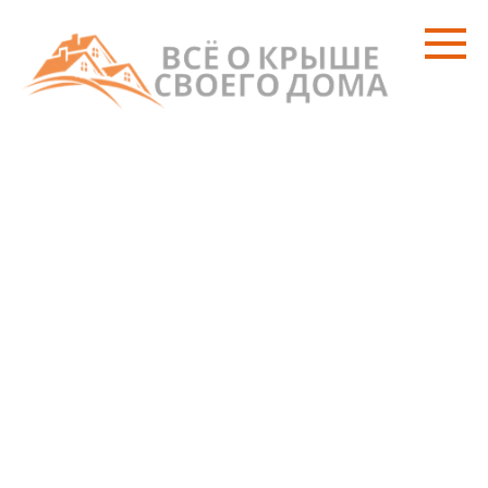
Перейти
к
контенту