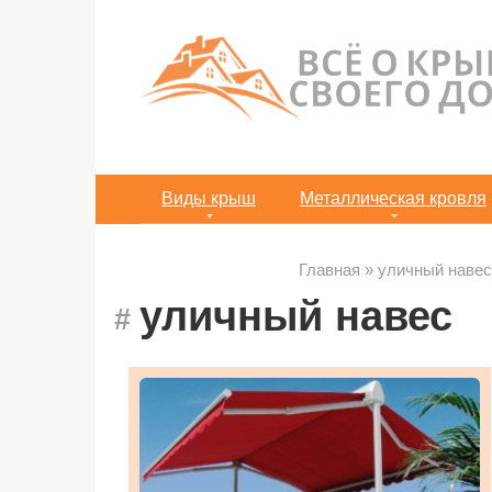
Перейти
к
контенту
Виды крыш
Металлическая кровля
Главная
»
уличный навес
уличный навес