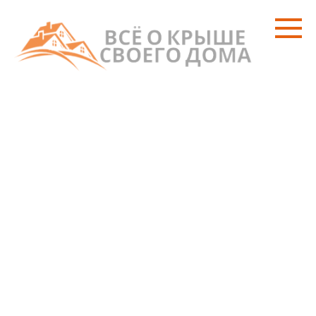
Перейти
к
контенту