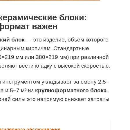
ерамические блоки:
формат важен
кий блок
— это изделие, объём которого
динарным кирпичам. Стандартные
0×219 мм или 380×219 мм) при различной
воляют вести кладку с высокой скоростью.
 инструментом укладывает за смену 2,5–
а и 5–7 м² из
крупноформатного блока
.
очей силы это напрямую снижает затраты
егулярного обслуживания