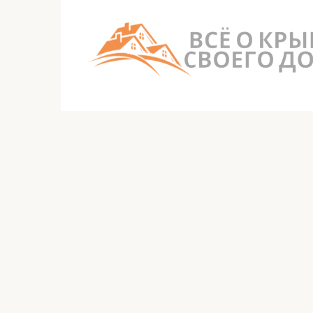
Перейти
к
контенту