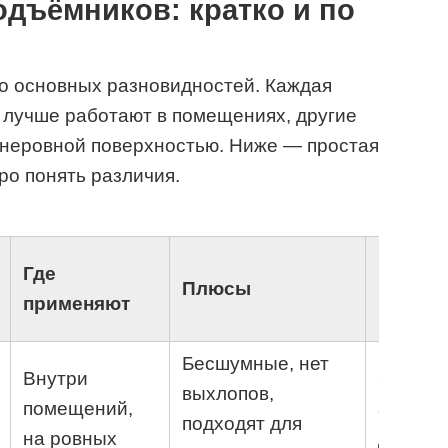
дъёмников: кратко и по
ко основных разновидностей. Каждая
и лучше работают в помещениях, другие
 неровной поверхностью. Ниже — простая
ро понять различия.
Где
Плюсы
Минус
применяют
Бесшумные, нет
Внутри
Ограни
выхлопов,
помещений,
автоном
подходят для
на ровных
для гря