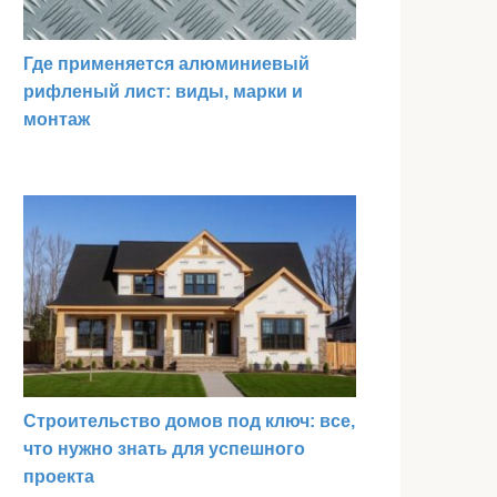
Где применяется алюминиевый
рифленый лист: виды, марки и
монтаж
Строительство домов под ключ: все,
что нужно знать для успешного
проекта