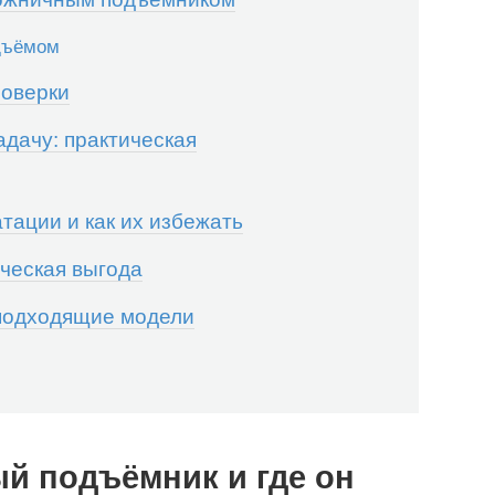
одъёмом
роверки
адачу: практическая
тации и как их избежать
ческая выгода
подходящие модели
й подъёмник и где он