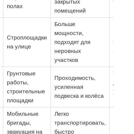
закрытых
полах
бездор
помещений
Больше
мощности,
Шум, в
Строплощадки
подходят для
требую
на улице
неровных
обслуж
участков
Грунтовые
Тяжеле
Проходимость,
работы,
дороже;
усиленная
строительные
удобны 
подвеска и колёса
площадки
простр
Мобильные
Легко
Ограни
бригады,
транспортировать,
высота
эвакуация на
быстро