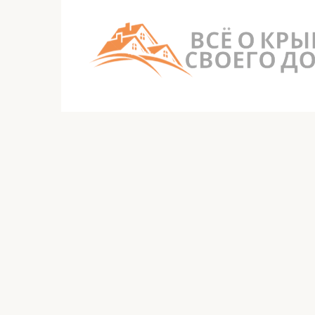
Перейти
к
контенту