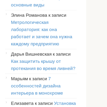
основные виды
Элина Романова
к записи
Метрологическая
лаборатория: как она
работает и зачем она нужна
каждому предприятию
Дарья Вишневская
к записи
Как защитить крышу от
протекания во время ливней?
ы
Марьям
к записи
7
особенностей дизайна
ченная
интерьера в монохроме
ность, не
Елизавета
к записи
Установка
зи и