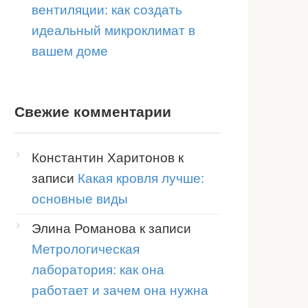
вентиляции: как создать
ожья
идеальный микроклимат в
вашем доме
ыхлопы,
т большего
Свежие комментарии
ивания
Константин Харитонов
к
е и
записи
Какая кровля лучше:
 не всегда
основные виды
для узких
Элина Романова
к записи
анств
Метрологическая
лаборатория: как она
ченная
работает и зачем она нужна
 и