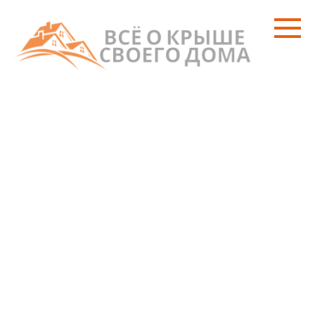
Перейти
к
контенту