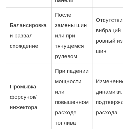
панели
После
Отсутствие
Балансировка
замены шин
вибраций и
и развал-
или при
ровный изно
схождение
тянущемся
шин
рулевом
При падении
мощности
Изменение
Промывка
или
динамики,
форсунок/
повышенном
подтвержде
инжектора
расходе
расхода
топлива