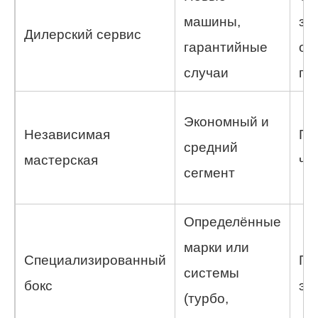
машины,
за
Дилерский сервис
гарантийные
оф
случаи
га
Экономный и
Независимая
Ги
средний
мастерская
ча
сегмент
Определённые
марки или
Специализированный
Гл
системы
бокс
эк
(турбо,