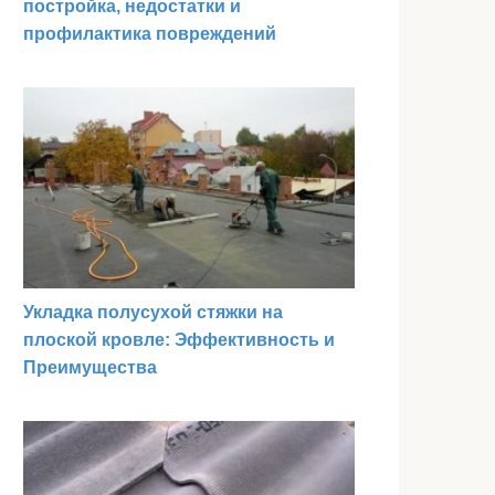
постройка, недостатки и
профилактика повреждений
Укладка полусухой стяжки на
плоской кровле: Эффективность и
Преимущества