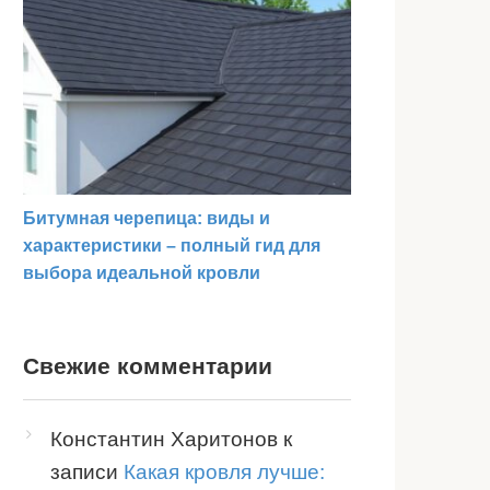
Битумная черепица: виды и
характеристики – полный гид для
выбора идеальной кровли
Свежие комментарии
Константин Харитонов
к
записи
Какая кровля лучше: