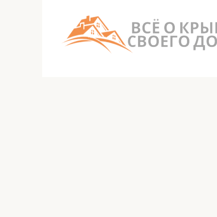
Перейти
к
контенту