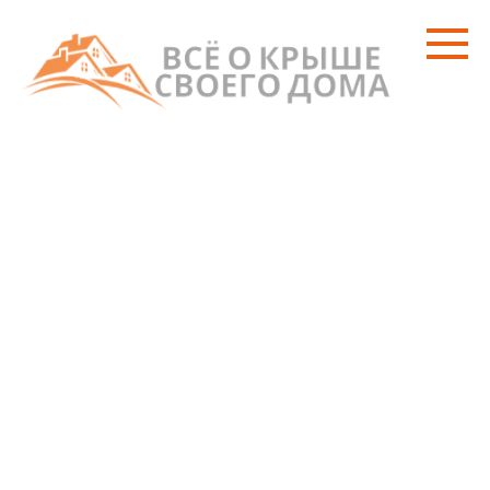
Перейти
к
контенту