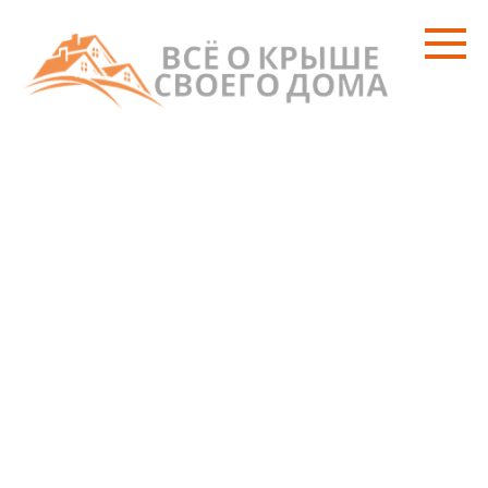
Перейти
к
контенту