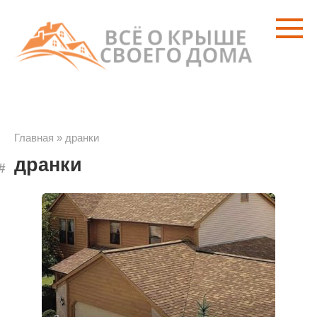
Перейти
к
контенту
Главная
»
дранки
дранки