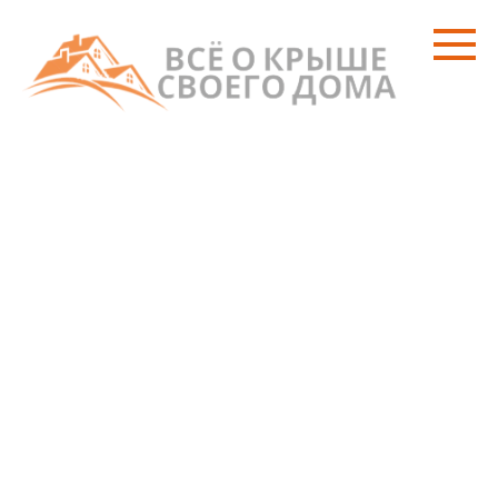
Перейти
к
контенту