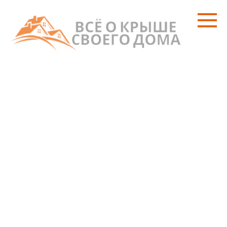
Перейти
к
контенту