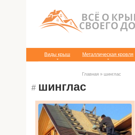
Перейти
к
контенту
Виды крыш
Металлическая кровля
Главная
»
шинглас
шинглас