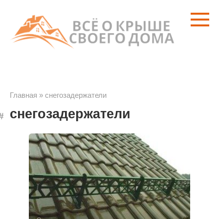
Перейти
к
контенту
Главная
»
снегозадержатели
снегозадержатели