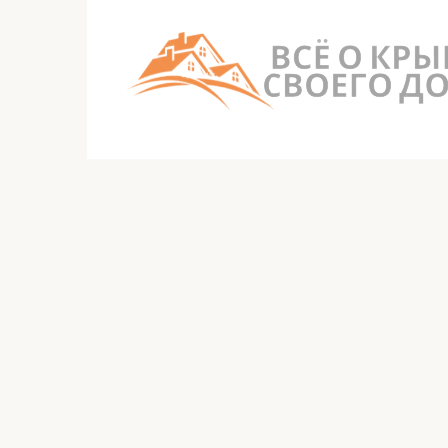
Перейти
к
контенту